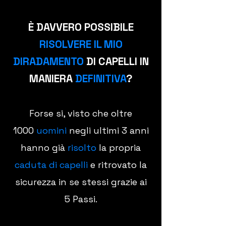
​È DAVVERO POSSIBILE
RISOLVERE
IL MIO
DIRADAMENTO
DI CAPELLI IN
MANIERA
DEFINITIVA
?
Forse si, visto che oltre
1000
uomini
negli ultimi 3 anni
hanno già
risolto
la propria
caduta di capelli
e ritrovato la
sicurezza in se stessi grazie ai
5 Passi.