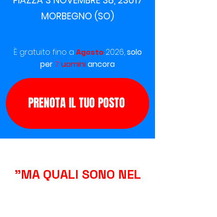
PIAZZA 3 NOVEMBRE 38, 23017
MORBEGNO (SO)
​È gratuito fino a
2026,
solo
Agosto
per
7
uomini
ancora
PRENOTA IL TUO POSTO
"MA QUALI SONO NEL
DETTAGLIO QUESTI 5
PASSI?"